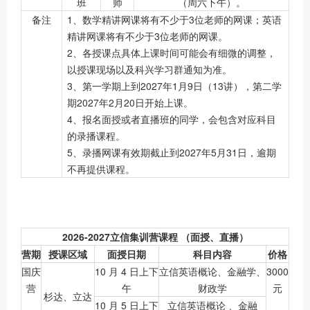
班
师
（周六下午）。
备注
1、数学精讲网课将有不少于3位老师的网课；英语
精讲网课将有不少于3位老师的网课。
2、各授课点具体上课时间可能会有细微的调整，
以授课现场以及科兴学习群通知为准。
3、第一学期上到2027年1月9日（13讲），第二学
期2027年2月20日开始上课。
4、报名面授或者直播班的同学，会包含对应科目
的录播课程。
5、录播网课有效期截止到2027年5月31日，逾期
不再提供课程。
2026-2027立信集训营课程
（面授、直播）
营期
授课区域
面授日期
科目内容
价格
国庆
10 月 4 日上下
立信英语概论、金融学、
3000
营
午
财政学
元
杉达、立达
10 月 5 日上下
立信英语概论 、金融