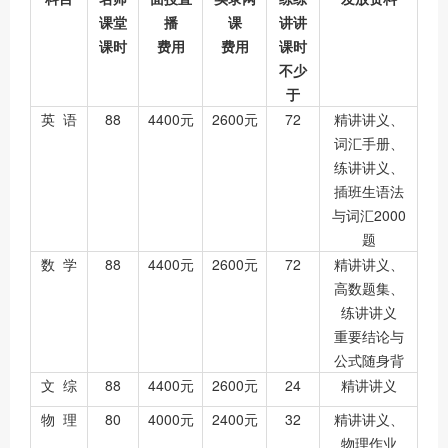
课堂
播
课
讲讲
课时
费用
费用
课时
不少
于
英 语
88
4400元
2600元
72
精讲讲义、
词汇手册、
练讲讲义、
插班生语法
与词汇2000
题
数 学
88
4400元
2600元
72
精讲讲义、
高数题集、
练讲讲义
重要结论与
公式随身背
文 综
88
4400元
2600元
24
精讲讲义
物 理
80
4000元
2400元
32
精讲讲义、
物理作业