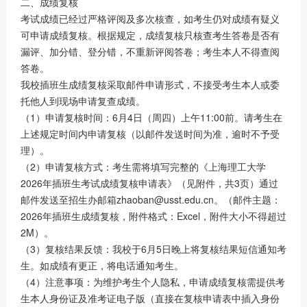
二、成绩复核
考试成绩已经过严格评阅及多次核查，如考生仍对成绩有疑义
可申请成绩复核。根据规定，成绩复核只核查考生答卷是否有
漏评、加分错、登分错，不重新评阅答卷；考生本人不得查阅
答卷。
我校插班生成绩复核采取邮件申请形式，不接受考生本人或委
托他人到现场申请复查成绩。
（1）申请复核时间：6月4日（周四）上午11:00前。请考生在
上述规定时间内申请复核（以邮件发送时间为准，逾时不予受
理）。
（2）申请复核方式：考生需将填写完整的《上海理工大学
2026年插班生考试成绩复核申请表》（见附件，共3页）通过
邮件发送至招生办邮箱zhaoban@usst.edu.cn。（邮件主题：
2026年插班生成绩复核，附件格式：Excel，附件大小不得超过
2M）。
（3）复核结果反馈：我校于6月5日晚上将复核结果短信通知考
生。如成绩有更正，将电话通知考生。
（4）注意事项：为维护考生个人隐私，申请成绩复核需提供考
生本人身份证及准考证电子版（直接在复核申请表中插入身份