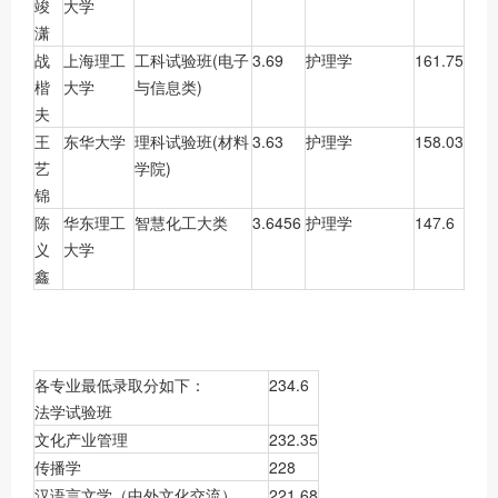
竣
大学
潇
战
上海理工
工科试验班(电子
3.69
护理学
161.75
楷
大学
与信息类)
夫
王
东华大学
理科试验班(材料
3.63
护理学
158.03
艺
学院)
锦
陈
华东理工
智慧化工大类
3.6456
护理学
147.6
义
大学
鑫
各专业最低录取分如下：
234.6
法学试验班
文化产业管理
232.35
传播学
228
汉语言文学（中外文化交流）
221.68