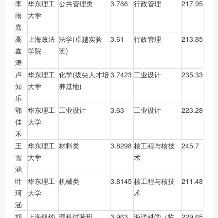
李
华东理工
公共管理类
3.766
行政管理
217.95
雨
大学
嘉
高
上海政法
法学(卓越实验
3.61
行政管理
213.85
鑫
学院
班)
涛
卢
华东理工
化学(拔尖人才培
3.7423
工业设计
235.33
知
大学
养基地)
乐
鄂
华东理工
工业设计
3.63
工业设计
223.28
佳
大学
禾
王
华东理工
材料类
3.8298
核工程与核技
245.7
雪
大学
术
涵
叶
华东理工
机械类
3.8145
核工程与核技
211.48
珂
大学
术
涵
胡
上海纽约
理科试验班
3.963
海洋科学（物
229.65