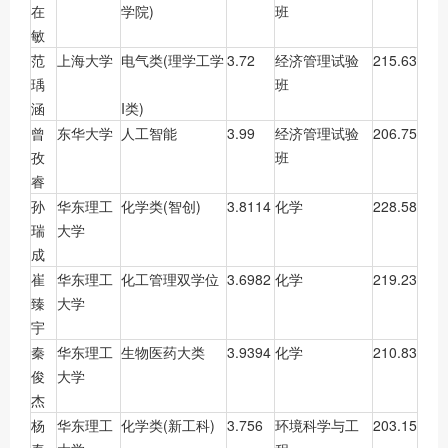
在
学院)
班
敏
范
上海大学
电气类(理学工学
3.72
经济管理试验
215.63
瑀
班
涵
I类)
曾
东华大学
人工智能
3.99
经济管理试验
206.75
孜
班
睿
孙
华东理工
化学类(智创)
3.8114
化学
228.58
瑞
大学
成
崔
华东理工
化工管理双学位
3.6982
化学
219.23
臻
大学
宇
秦
华东理工
生物医药大类
3.9394
化学
210.83
俊
大学
杰
杨
华东理工
化学类(新工科)
3.756
环境科学与工
203.15