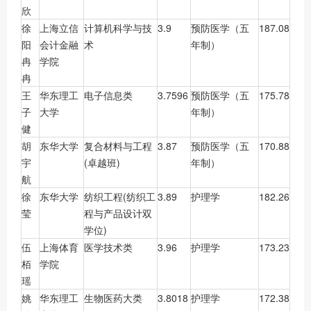
欣
徐
上海立信
计算机科学与技
3.9
预防医学（五
187.08
阳
会计金融
术
年制）
冉
学院
冉
王
华东理工
电子信息类
3.7596
预防医学（五
175.78
子
大学
年制）
健
胡
东华大学
复合材料与工程
3.87
预防医学（五
170.88
宇
(卓越班)
年制）
航
徐
东华大学
纺织工程(纺织工
3.89
护理学
182.26
莹
程与产品设计双
学位)
伍
上海体育
医学技术类
3.96
护理学
173.23
栢
学院
瑶
姚
华东理工
生物医药大类
3.8018
护理学
172.38