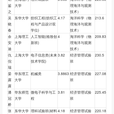
鉴
大学
理海洋与观测
之
技术）
吴
东华大学
纺织工程(纺织工
4.17
海洋科学（物
213.6
晓
程与产品设计双
理海洋与观测
春
学位)
技术）
余
上海理工
人工智能(格致创
4
海洋科学（物
209.83
安
大学
新班)
理海洋与观测
迪
技术）
仇
上海大学
电子信息类(未来
3.82
经济管理试验
230.5
倪
技术学院)
班
瑞
晏
华东理工
机械类
3.8863
经济管理试验
227.08
露
大学
班
露
潘
华东师范
微电子科学与工
3.81
经济管理试验
225.45
冠
大学
程
班
桥
张
东华大学
理科试验班(材料
4.18
经济管理试验
220.18