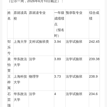
（公示一周，2026年6月10日截止）：
姓
原就读高
原就读专业
一年级
预录取专业
综合成
名
校
成绩绩
绩
点
（报名
时）
邹
上海大学
文科试验班类
3.94
法学试验班
242.45
乐
兮
袁
华东政法
法学
3.89
法学试验班
239.38
怡
大学
萱
王
上海科技
物理学
3.73
法学试验班
238.9
梓
大学
寓
石
华东政法
法学
4
法学试验班
234.6
芸
大学
颉