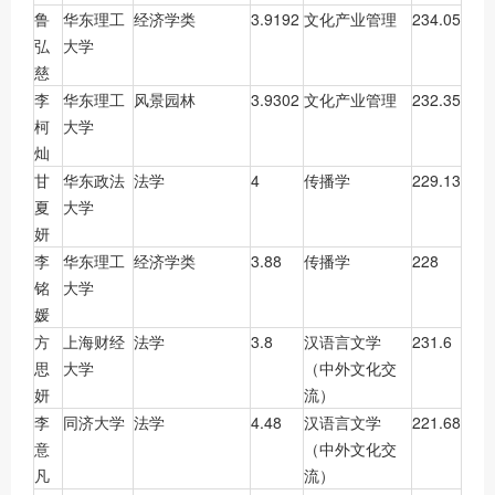
鲁
华东理工
经济学类
3.9192
文化产业管理
234.05
弘
大学
慈
李
华东理工
风景园林
3.9302
文化产业管理
232.35
柯
大学
灿
甘
华东政法
法学
4
传播学
229.13
夏
大学
妍
李
华东理工
经济学类
3.88
传播学
228
铭
大学
媛
方
上海财经
法学
3.8
汉语言文学
231.6
思
大学
（中外文化交
妍
流）
李
同济大学
法学
4.48
汉语言文学
221.68
意
（中外文化交
凡
流）