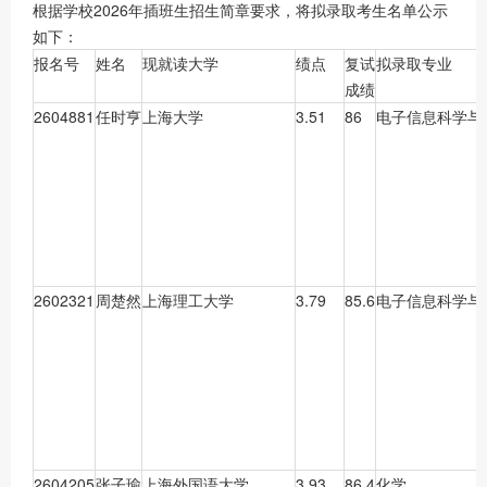
根据学校2026年插班生招生简章要求，将拟录取考生名单公示
如下：
报名号
姓名
现就读大学
绩点
复试
拟录取专业
成绩
2604881
任时亨
上海大学
3.51
86
电子信息科学与
2602321
周楚然
上海理工大学
3.79
85.6
电子信息科学与
2604205
张子瑜
上海外国语大学
3.93
86.4
化学